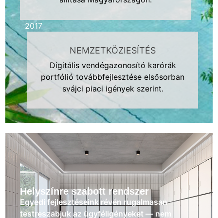
2017
NEMZETKÖZIESÍTÉS
Digitális vendégazonosító karórák
portfólió továbbfejlesztése elsősorban
svájci piaci igények szerint.
Helyszínre szabott rendszer
Egyedi fejlesztéseink révén rugalmasan
testreszabjuk az ügyféligényeket — nem