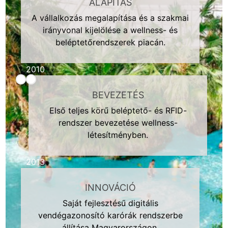
ALAPÍTÁS
A vállalkozás megalapítása és a szakmai
irányvonal kijelölése a wellness- és
beléptetőrendszerek piacán.
2010
BEVEZETÉS
Első teljes körű beléptető- és RFID-
rendszer bevezetése wellness-
létesítményben.
2013
INNOVÁCIÓ
Saját fejlesztésű digitális
vendégazonosító karórák rendszerbe
állítása Magyarországon.