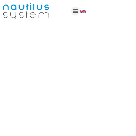
Intelligens biztonság és
beléptetés
A Nautilus System Kft. intelligens RFID- és
beléptetőrendszer elemeket kínál wellness- és
fitnesz-központok számára.
Tudjon meg többet