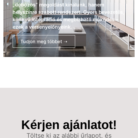
„dobozos” megoldást kínálunk, hanem
helyszínre szabott rendszert. Gyors bevezetés,
könnyű integráció és megbízható működés –
ezek a versenyelőnyeink.
Tudjon meg többet ➝
Kérjen ajánlatot!
Töltse ki az alábbi űrlapot, és