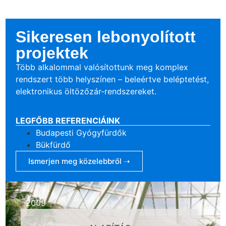
Sikeresen lebonyolított
projektek
Több alkalommal valósítottunk meg komplex
rendszert több helyszínen – beleértve beléptetést,
elektronikus öltözőzár-rendszereket.
LEGFŐBB REFERENCIÁINK
Budapesti Gyógyfürdők
Bükfürdő
Ismerjen meg közelebbről ➝
2009