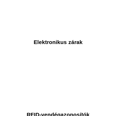
Bővebben ➝
Elektronikus zárak
Bővebben ➝
RFID-vendégazonosítók